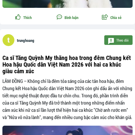
Thích
Bình luận
Chia sẻ
Theo dõi
0
trunghoang
Ca sĩ Tăng Quỳnh My thăng hoa trong đêm Chung kết
Hoa hậu Quốc dân Việt Nam 2026 với hai ca khúc
giàu cảm xúc
LÂM ĐỒNG – Không chỉ là đêm tỏa sáng của các tân hoa hậu, đêm
Chung kết Hoa hậu Quốc dân Việt Nam 2026 còn ghi dấu ấn với những
tiết mục nghệ thuật được đầu tư chỉn chu. Trong đó, phần trình diễn
của ca sĩ Tăng Quỳnh My đã trở thành một trong những điểm nhấn
cảm xúc khi nữ ca sĩ lần lượt thể hiện hai ca khúc "Chờ anh rước em"
và "Nửa vỡ nửa lành", mang đến nhiều cung bậc cảm xúc cho khán giả.