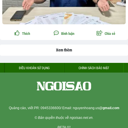
Thích
Bình luận
Chia sẻ
Xem thêm
ĐIỀU KHOẢN SỬ DỤNG
CHÍNH SÁCH BẢO MẬT
Quảng cáo, viết PR:
0945336600
/ Email: nguyenhoang.us
@gmail.com
© Bản quyền thuộc về ngoisao.net.vn.
BETA 01