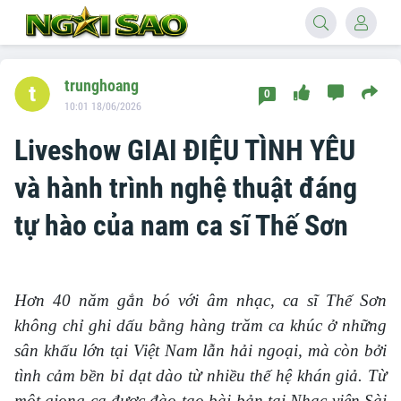
trunghoang
0
10:01 18/06/2026
Liveshow GIAI ĐIỆU TÌNH YÊU
và hành trình nghệ thuật đáng
tự hào của nam ca sĩ Thế Sơn
Hơn 40 năm gắn bó với âm nhạc, ca sĩ Thế Sơn
không chỉ ghi dấu bằng hàng trăm ca khúc ở những
sân khấu lớn tại Việt Nam lẫn hải ngoại, mà còn bởi
tình cảm bền bỉ dạt dào từ nhiều thế hệ khán giả. Từ
một giọng ca được đào tạo bài bản tại Nhạc viện Sài