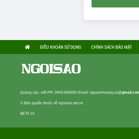
ĐIỀU KHOẢN SỬ DỤNG
CHÍNH SÁCH BẢO MẬT
Quảng cáo, viết PR:
0945336600
/ Email: nguyenhoang.us
@gmail.co
© Bản quyền thuộc về ngoisao.net.vn.
BETA 01