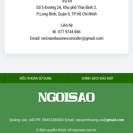
Trụ sở
Số 5 Đường 2A, Khu phố Thái Bình 2,
P.Long Bình, Quận 9, TP.Hồ Chí Minh
Liên hệ
M. 077 9744 666
Email: vietnambusinessinsider@gmail.com
ĐIỀU KHOẢN SỬ DỤNG
CHÍNH SÁCH BẢO MẬT
Quảng cáo, viết PR:
0945336600
/ Email: nguyenhoang.us
@gmail.com
© Bản quyền thuộc về ngoisao.net.vn.