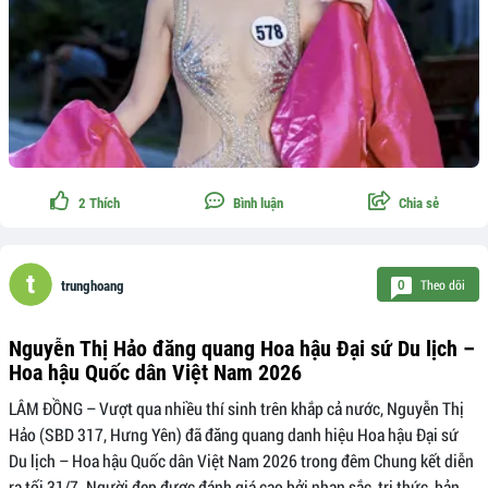
2
Thích
Bình luận
Chia sẻ
Theo dõi
0
trunghoang
Nguyễn Thị Hảo đăng quang Hoa hậu Đại sứ Du lịch –
Hoa hậu Quốc dân Việt Nam 2026
LÂM ĐỒNG – Vượt qua nhiều thí sinh trên khắp cả nước, Nguyễn Thị
Hảo (SBD 317, Hưng Yên) đã đăng quang danh hiệu Hoa hậu Đại sứ
Du lịch – Hoa hậu Quốc dân Việt Nam 2026 trong đêm Chung kết diễn
ra tối 31/7. Người đẹp được đánh giá cao bởi nhan sắc, tri thức, bản