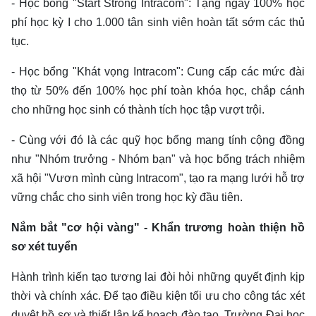
- Học bổng "Start Strong Intracom": Tặng ngay 100% học
phí học kỳ I cho 1.000 tân sinh viên hoàn tất sớm các thủ
tục.
- Học bổng "Khát vọng Intracom": Cung cấp các mức đài
thọ từ 50% đến 100% học phí toàn khóa học, chắp cánh
cho những học sinh có thành tích học tập vượt trội.
- Cùng với đó là các quỹ học bổng mang tính cộng đồng
như "Nhóm trưởng - Nhóm bạn" và học bổng trách nhiệm
xã hội "Vươn mình cùng Intracom", tạo ra mạng lưới hỗ trợ
vững chắc cho sinh viên trong học kỳ đầu tiên.
Nắm bắt "cơ hội vàng" - Khẩn trương hoàn thiện hồ
sơ xét tuyển
Hành trình kiến tạo tương lai đòi hỏi những quyết định kịp
thời và chính xác. Để tạo điều kiện tối ưu cho công tác xét
duyệt hồ sơ và thiết lập kế hoạch đào tạo, Trường Đại học