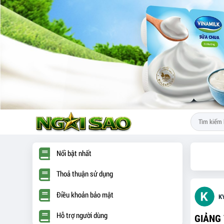
Nổi bật nhất
Thoả thuận sử dụng
Điều khoản bảo mật
K
Hỗ trợ người dùng
GIẢNG 