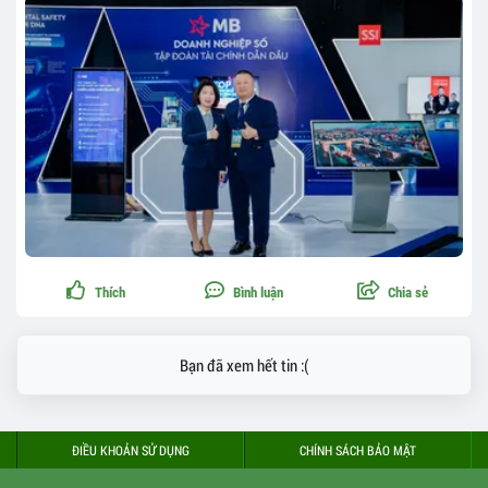
Thích
Bình luận
Chia sẻ
Bạn đã xem hết tin :(
ĐIỀU KHOẢN SỬ DỤNG
CHÍNH SÁCH BẢO MẬT